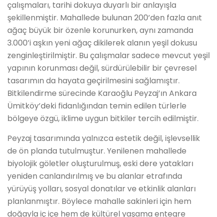
çalışmaları, tarihi dokuya duyarlı bir anlayışla
şekillenmiştir. Mahallede bulunan 200’den fazla anıt
ağaç büyük bir özenle korunurken, aynı zamanda
3.000’i aşkın yeni ağaç dikilerek alanın yeşil dokusu
zenginleştirilmiştir. Bu çalışmalar sadece mevcut yeşil
yapının korunması değil, sürdürülebilir bir çevresel
tasarımın da hayata geçirilmesini sağlamıştır.
Bitkilendirme sürecinde Karaoğlu Peyzaj’ın Ankara
Ümitköy’deki fidanlığından temin edilen türlerle
bölgeye özgü, iklime uygun bitkiler tercih edilmiştir.
Peyzaj tasarımında yalnızca estetik değil, işlevsellik
de ön planda tutulmuştur. Yenilenen mahallede
biyolojik göletler oluşturulmuş, eski dere yatakları
yeniden canlandırılmış ve bu alanlar etrafında
yürüyüş yolları, sosyal donatılar ve etkinlik alanları
planlanmıştır. Böylece mahalle sakinleri için hem
doğayla iç içe hem de kültürel yaşama entegre